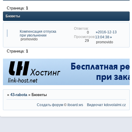
Страница:
1
Бюветы
Компенсация отпуска
2016-12-13
0
при увольнении
13:04:38
promovido
29
promovido
Страница:
1
»
43-rabota
»
Бюветы
Создать форум
©
iboard.ws
Видеочат
kdovolalmi.cz