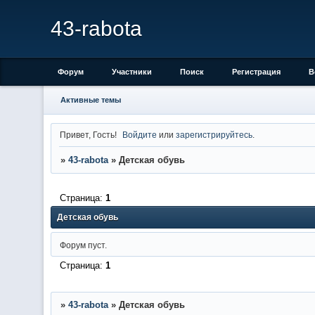
43-rabota
Форум
Участники
Поиск
Регистрация
В
Активные темы
Привет, Гость!
Войдите
или
зарегистрируйтесь
.
»
43-rabota
»
Детская обувь
Страница:
1
Детская обувь
Форум пуст.
Страница:
1
»
43-rabota
»
Детская обувь